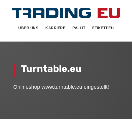
Skip
Zur
to
Fußzeile
main
springen
ÜBER UNS
KARRIERE
PALLIT
ETIKETT.EU
content
Turntable.eu
Onlineshop www.turntable.eu eingestellt!